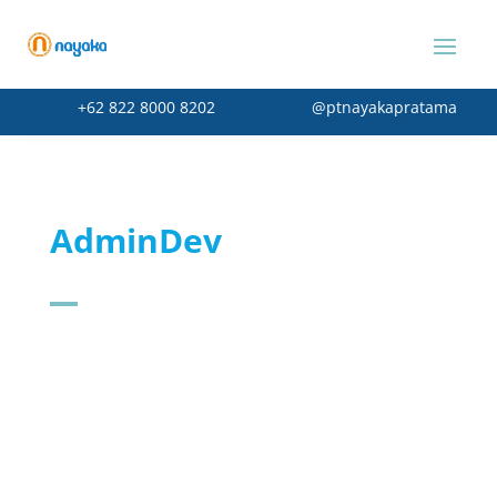
+62 822 8000 8202
@ptnayakapratama
AdminDev